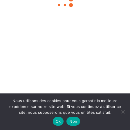
Chouka
©2024
À propos
Contact
BLOG SEO
Mentions légales
Nous utilisons des cookies pour vous garantir la meilleure
expérience sur notre site web. Si vous continuez à utiliser ce
site, nous supposerons que vous en êtes satisfait.
Ok
Non