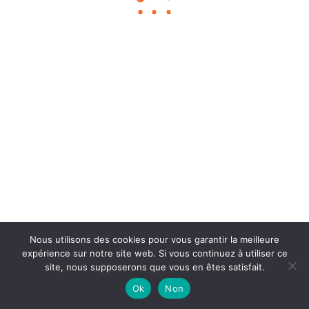
Chouka
©2024
À propos
Contact
BLOG SEO
Mentions légales
Nous utilisons des cookies pour vous garantir la meilleure
expérience sur notre site web. Si vous continuez à utiliser ce
site, nous supposerons que vous en êtes satisfait.
Ok
Non