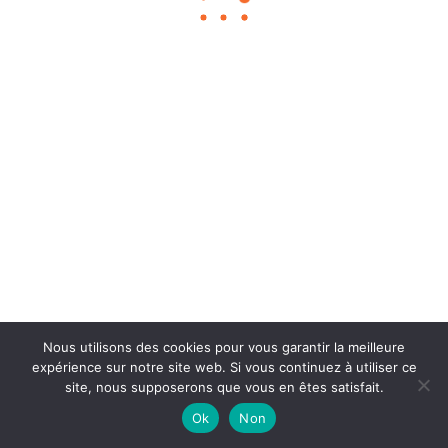
Chouka
©2024
À propos
Contact
BLOG SEO
Mentions légales
Nous utilisons des cookies pour vous garantir la meilleure
expérience sur notre site web. Si vous continuez à utiliser ce
site, nous supposerons que vous en êtes satisfait.
Ok
Non