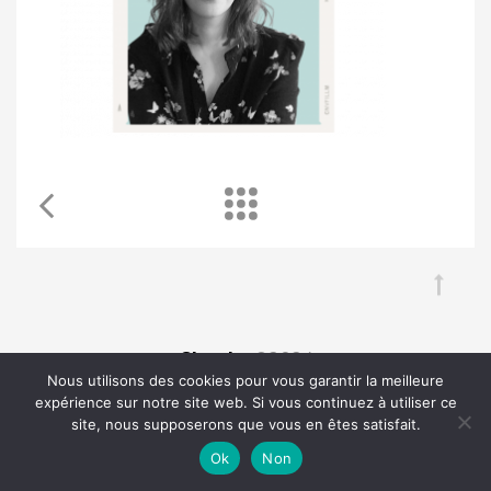
Chouka
©2024
Nous utilisons des cookies pour vous garantir la meilleure
expérience sur notre site web. Si vous continuez à utiliser ce
À propos
Contact
BLOG SEO
Mentions légales
site, nous supposerons que vous en êtes satisfait.
Ok
Non