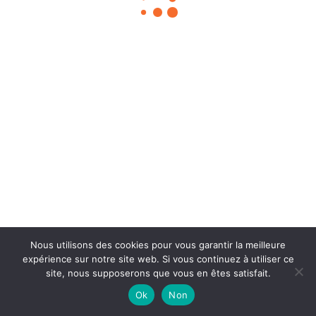
Chouka
©2024
À propos
Contact
BLOG SEO
Mentions légales
Nous utilisons des cookies pour vous garantir la meilleure
expérience sur notre site web. Si vous continuez à utiliser ce
site, nous supposerons que vous en êtes satisfait.
Ok
Non