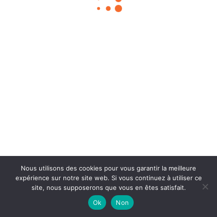
Chouka
©2024
À propos
Contact
BLOG SEO
Mentions légales
Nous utilisons des cookies pour vous garantir la meilleure
expérience sur notre site web. Si vous continuez à utiliser ce
site, nous supposerons que vous en êtes satisfait.
Ok
Non