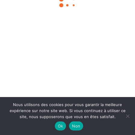
Chouka
©2024
À propos
Contact
BLOG SEO
Mentions légales
Nous utilisons des cookies pour vous garantir la meilleure
expérience sur notre site web. Si vous continuez à utiliser ce
site, nous supposerons que vous en êtes satisfait.
Ok
Non