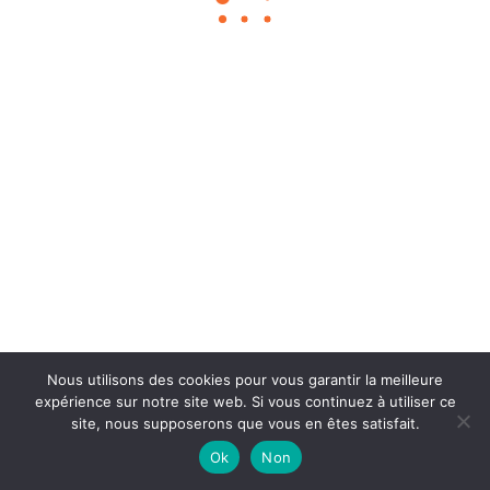
Chouka
©2024
À propos
Contact
BLOG SEO
Mentions légales
Nous utilisons des cookies pour vous garantir la meilleure
expérience sur notre site web. Si vous continuez à utiliser ce
site, nous supposerons que vous en êtes satisfait.
Ok
Non