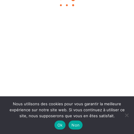
Chouka
©2024
À propos
Contact
BLOG SEO
Mentions légales
Nous utilisons des cookies pour vous garantir la meilleure
expérience sur notre site web. Si vous continuez à utiliser ce
site, nous supposerons que vous en êtes satisfait.
Ok
Non