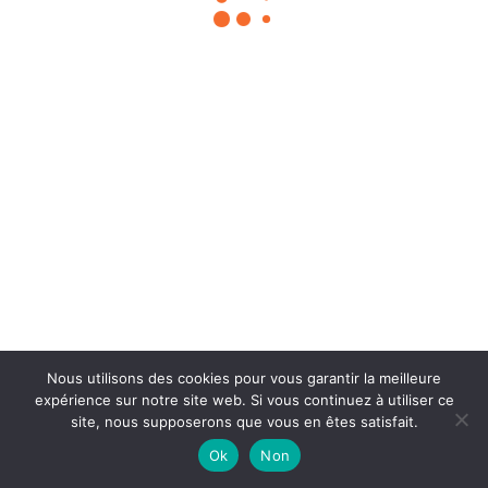
Chouka
©2024
À propos
Contact
BLOG SEO
Mentions légales
Nous utilisons des cookies pour vous garantir la meilleure
expérience sur notre site web. Si vous continuez à utiliser ce
site, nous supposerons que vous en êtes satisfait.
Ok
Non