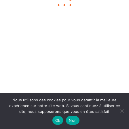
Chouka
©2024
À propos
Contact
BLOG SEO
Mentions légales
Nous utilisons des cookies pour vous garantir la meilleure
expérience sur notre site web. Si vous continuez à utiliser ce
site, nous supposerons que vous en êtes satisfait.
Ok
Non