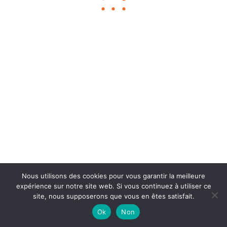
Chouka
©2024
À propos
Contact
BLOG SEO
Mentions légales
Nous utilisons des cookies pour vous garantir la meilleure
expérience sur notre site web. Si vous continuez à utiliser ce
site, nous supposerons que vous en êtes satisfait.
Ok
Non