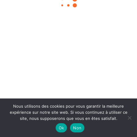
Chouka
©2024
À propos
Contact
BLOG SEO
Mentions légales
Nous utilisons des cookies pour vous garantir la meilleure
expérience sur notre site web. Si vous continuez à utiliser ce
site, nous supposerons que vous en êtes satisfait.
Ok
Non