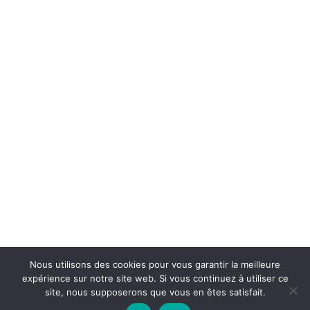
Enregistrer mon nom, mon e-mail et mon
site dans le navigateur pour mon prochain
commentaire.
Nous utilisons des cookies pour vous garantir la meilleure
Chouka
©2024
expérience sur notre site web. Si vous continuez à utiliser ce
site, nous supposerons que vous en êtes satisfait.
À propos
Contact
BLOG SEO
Mentions légales