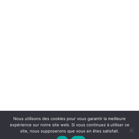
Enregistrer mon nom, mon e-mail et mon
site dans le navigateur pour mon prochain
commentaire.
Nous utilisons des cookies pour vous garantir la meilleure
Chouka
©2024
expérience sur notre site web. Si vous continuez à utiliser ce
site, nous supposerons que vous en êtes satisfait.
À propos
Contact
BLOG SEO
Mentions légales