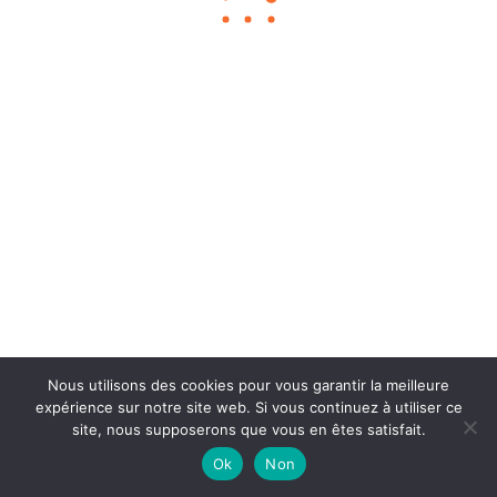
Chouka
©2024
À propos
Contact
BLOG SEO
Mentions légales
Nous utilisons des cookies pour vous garantir la meilleure
expérience sur notre site web. Si vous continuez à utiliser ce
site, nous supposerons que vous en êtes satisfait.
Ok
Non