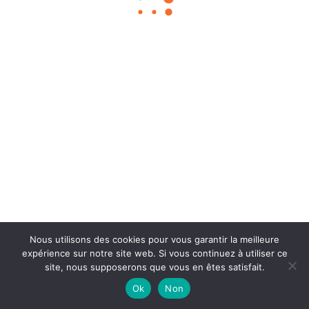
Chouka
©2024
À propos
Contact
BLOG SEO
Mentions légales
Nous utilisons des cookies pour vous garantir la meilleure
expérience sur notre site web. Si vous continuez à utiliser ce
site, nous supposerons que vous en êtes satisfait.
Ok
Non